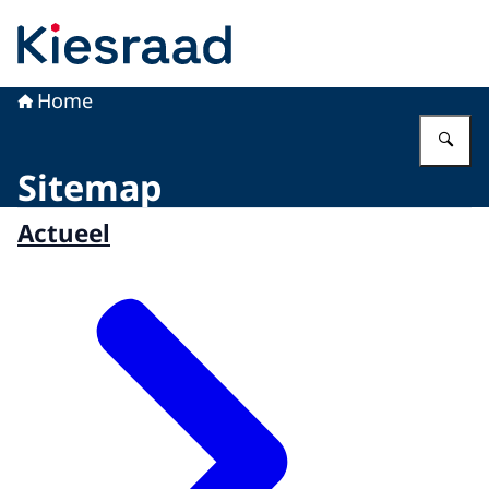
Naar de homepage van Kiesraad.nl
Home
Vu
Sitemap
Actueel