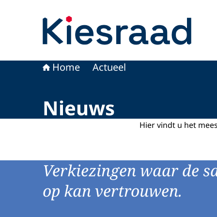
Naar de homepage van Kiesraad.nl
Home
Actueel
Nieuws
Hier vindt u het mee
Verkiezingen waar de s
op kan vertrouwen.