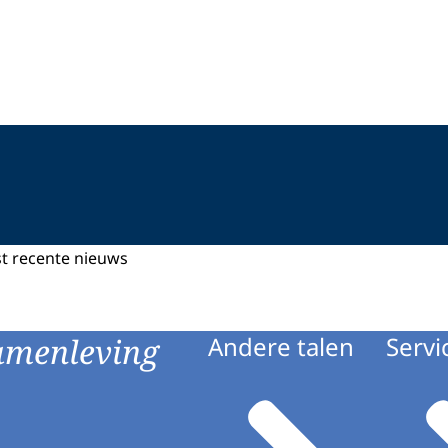
st recente nieuws
amenleving
Andere talen
Servi