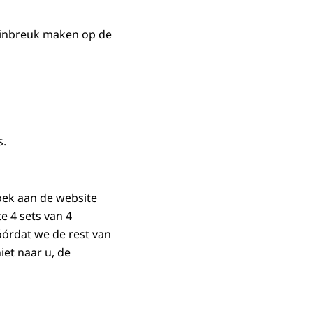
 inbreuk maken op de
s.
oek aan de website
te 4 sets van 4
vóórdat we de rest van
iet naar u, de