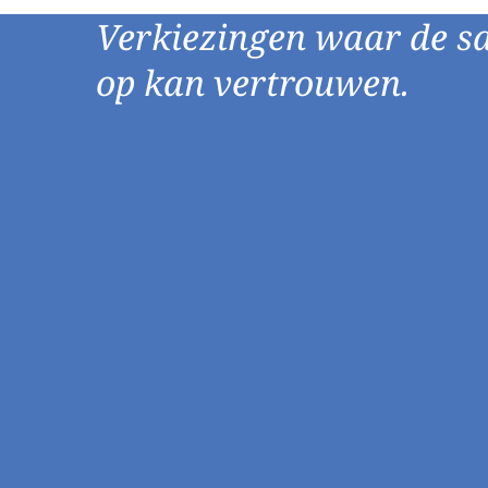
Cookie blijf
Verwijzend
Verkiezingen waar de s
Social Med
op kan vertrouwen.
Zoekmachin