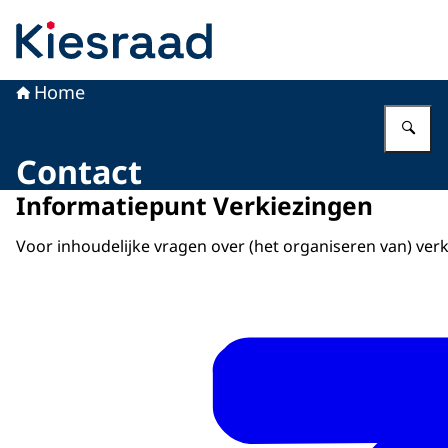
Naar de homepage van Kiesraad.nl
Home
Vu
Contact
Informatiepunt Verkiezingen
Voor inhoudelijke vragen over (het organiseren van) verk