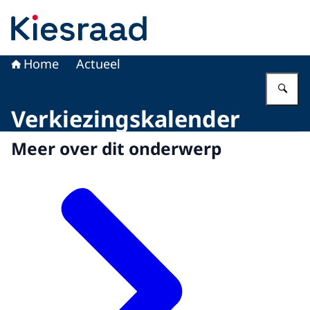
Naar de homepage van Kiesraad.nl
Home
Actueel
Vu
Verkiezingskalender
Meer over dit onderwerp