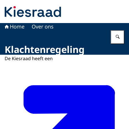
Naar de homepage van Kiesraad.nl
Home
Over ons
Vu
Klachtenregeling
De Kiesraad heeft een