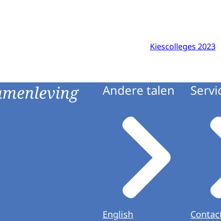
Kiescolleges 2023
amenleving
Andere talen
Servi
English
Contac