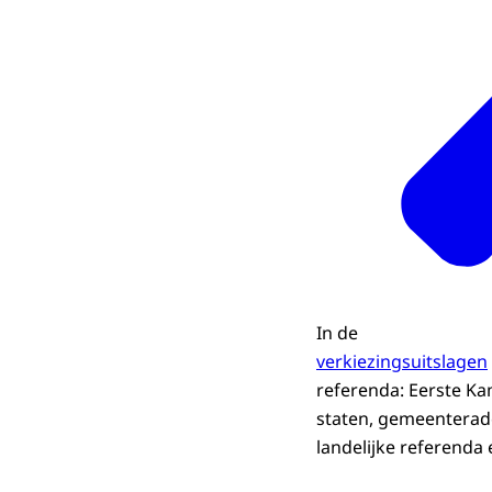
In de
verkiezingsuitslagen
referenda: Eerste Ka
staten, gemeenterade
landelijke referenda 