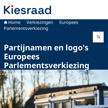
Naar de homepage van Kiesraad.nl
Home
Verkiezingen
Europees
Parlementsverkiezing
Vu
Partijnamen en logo's
Europees
Parlementsverkiezing
Beeld: © Kiesraad / Phil Nijhuis