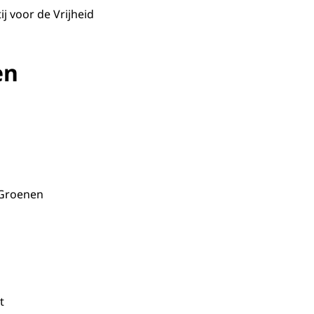
ij voor de Vrijheid
en
 Groenen
t