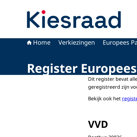
Naar de homepage van Kiesraad.nl
Home
Verkiezingen
Europees Pa
Register Europee
Dit register bevat al
geregistreerd zijn v
Bekijk ook het
regist
VVD