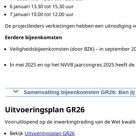
6 januari 13.30 tot 15.30 uur
7 januari 10.00 tot 12.00 uur
De projectleiders verkiezingen hebben een uitnodiging 
Eerdere bijeenkomsten
Veiligheidsbijeenkomsten (door BZK) – in september 
In mei 2025 en op het NVVB jaarcongres 2025 heeft de
Samenvatting bijeenkomsten GR26: Ben jij 
Op het jaarcongres van de NVVB en in mei heeft d
Uitvoeringsplan GR26
Wetgeving: waarin verschilt GR26 van GR22?
Vooruitlopend op de inwerkingtreding van de Wet kwalit
Per 1 januari 2023: nieuwe procedure vaststellin
Naar verwachting 1 augustus 2025: Invoering We
Bekijk
Uitvoeringsplan GR26