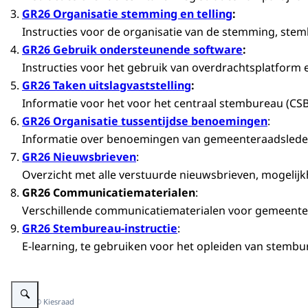
GR26
Organisatie stemming en telling
:
Instructies voor de organisatie van de stemming, stem
GR26
Gebruik ondersteunende software
:
Instructies voor het gebruik van overdrachtsplatform
GR26
Taken uitslagvaststelling
:
Informatie voor het voor het centraal stembureau (CSB)
GR26
Organisatie tussentijdse benoemingen
:
Informatie over benoemingen van gemeenteraadsleden t
GR26
Nieuwsbrieven
:
Overzicht met alle verstuurde nieuwsbrieven, mogelijk
GR26 Communicatiematerialen
:
Verschillende communicatiematerialen voor gemeenten 
GR26
Stembureau-instructie
:
E-learning, te gebruiken voor het opleiden van stem
Vergroot afbeelding Medewerkers van het Informatiepunt Verkiezingen bea
Beeld: © Kiesraad