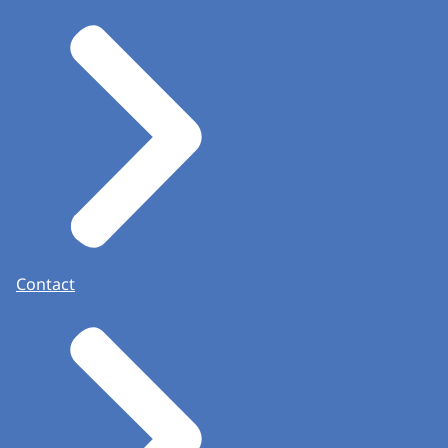
Voorbeelden voor toe- en afwijzingen en voorbe
De procedure voor het opvragen van een uittreks
Het registreren van een logo
Wat kan je nu al doen?
Registratieformulier op maat maken voor jouw
Controleren waar het register van aanduidinge
Nagaan of er een aanduiding alsnog moet worde
Nagaan of er binnen de gemeente een contactpe
Afstemming tussen de afdeling communicatie en
Contact
CSB-taak: Kandidaatstelling
Om het proces van kandidaatstelling te structure
Een voorbeeldmap voor een politieke groepering
Een inlevermap voor een politieke groepering,
De Kiesraad heeft daarbij ook contactpersonen aa