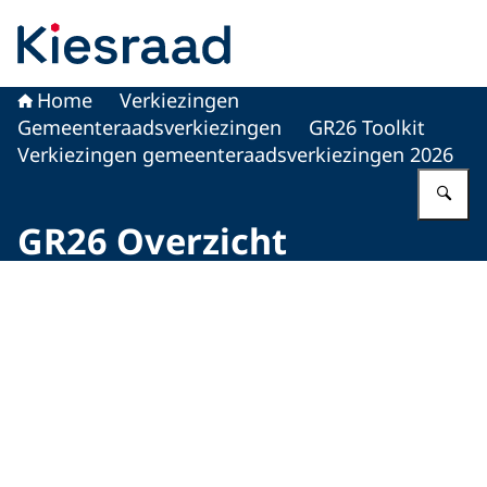
Naar de homepage van Kiesraad.nl
Home
Verkiezingen
Gemeenteraadsverkiezingen
GR26 Toolkit
Verkiezingen gemeenteraadsverkiezingen 2026
Vu
GR26 Overzicht