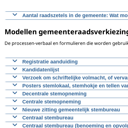
Aantal raadszetels in de gemeente: Wat mo
De procedure is als volgt: De gemeenteraad verzoek
Modellen gemeenteraadsverkiezing
Zie voor meer informatie:
De processen-verbaal en formulieren die worden gebrui
Registratie aanduiding
Kandidatenlijst
Verzoek om schrifte
Posters stemlokaal, stemhokje en tellen v
Decentrale stemopneming
Centrale stemopneming
M
odel N 5 (Overdrachtsdocument)
Model N 5 (Overdrachtsdocument)
Nieuwe zitting gemeentelijk stembureau
Model N 10-1 (Proces-verbaal stembureau)
Model N 10-2 (Proces-verbaal van een stembure
Model Na 14-1 (Corrigendum bij het proces-ver
Centraal stembureau
Model Na 31-1 (Proces verbaal van een gemeent
Model Na 31-2 (Proces-verbaal van een gemeent
Model Na 14-2 (Corrigendum bij het proces-ver
Centraal stembureau (benoeming en opvol
Model Na 14-1 (Corrigendum bij het proces-ver