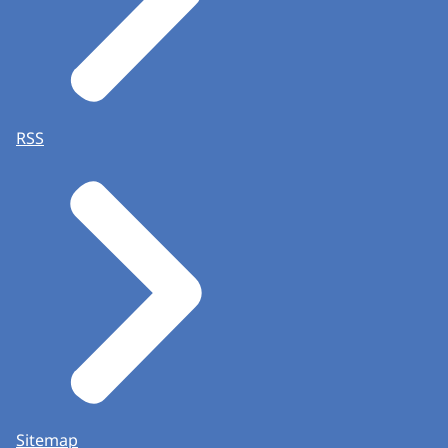
De Kiesraad adviseert gemeenten om een voorinle
Wat kan je nu al doen?
Afstemmen met de griffie over de rolverdeling r
Uitdenken hoe je als CSB het contact met politie
RSS
CSB-taak: Uitslagvaststelling
De gemeente is al bekend met de rol van het gemee
data-analyse van opmerkelijke uitslagen;
de bezwaren en bijzonderheden in de processen
op basis van meldingen van burgers.
Wanneer het CSB het vermoeden heeft dat het GSB e
Goed om te weten: bij GR26 ondersteunt de Kiesraa
Daarnaast levert de Kiesraad instructies voor de t
Wat je met een melding doet, schrijf je op in he
Sitemap