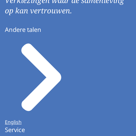
Verkiezingen waar de samenleving
Tussentijdse benoemingen/ontslag van raadsled
op kan vertrouwen.
Registraties, kandidaatstelling en uitslagvasts
Sommige taken zijn niet te combineren. Dit heeft
Andere talen
Wat kan je nu al doen?
De benoeming van het CSB controleren: voldoet
Tips voor het benoemen van CSB en GSB leden:
Tijdens de bijeenkomsten hebben we gemeenten o
Vrijwilligers met wie je goede ervaringen hebt,
Managers van andere afdelingen
(oud) Collega’s met kennis van het verkiezingsp
CSB-taak: Registratie partijnamen
De Kiesraad heeft een instructie gemaakt voor gem
English
Het behandelen van een registratieverzoek
Service
Doorwerking van aanduidingen