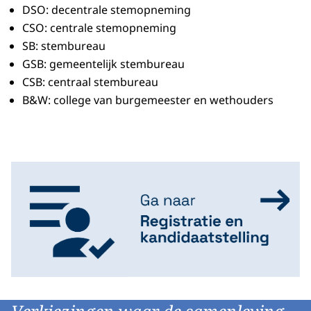
DSO: decentrale stemopneming
CSO: centrale stemopneming
SB: stembureau
GSB: gemeentelijk stembureau
CSB: centraal stembureau
B&W: college van burgemeester en wethouders
Het CSB: wat moet je weten?
Bij de ondersteuning aan gemeenten bij GR26 best
Het CSB
Het CSB heeft bij gemeenteraadsverkiezingen 3 o
De benoeming van het CSB is voor 4
kalender
ja
Tussentijdse benoemingen duren korter: het tusse
Bij de inwerkingtreding van npvv zijn benoemi
Taken: