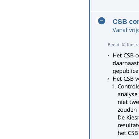
CSB con
Vanaf vrij
Beeld: © Kiesra
Het CSB c
daarnaast
gepublice
Het CSB v
Control
analyse 
niet tw
zouden 
De Kies
resulta
het CSB