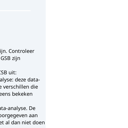
jn. Controleer
GSB zijn
SB uit:
lyse: deze data-
 verschillen die
g eens bekeken
ata-analyse. De
 doorgegeven aan
t al dan niet doen