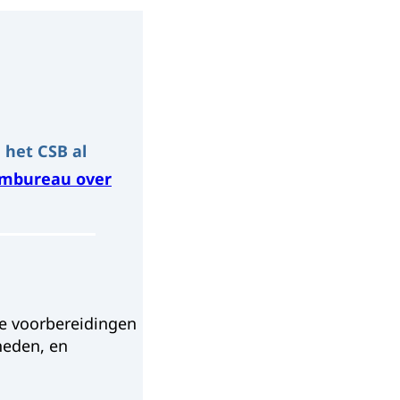
n het CSB al
tembureau over
de voorbereidingen
heden, en