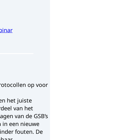
binar
rotocollen op voor
n het juiste
deel van het
lagen van de GSB’s
n in een nieuwe
inder fouten. De
baar.