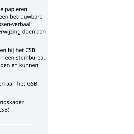
.
de papieren
r een betrouwbare
ssen-verbaal
erwijzing doen aan
en bij het CSB
van een stembureau
rden en kunnen
oen aan het GSB.
ingskader
CSB)