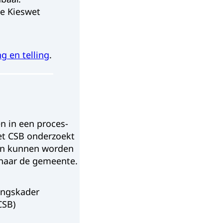
de Kieswet
g en telling
.
n in een proces-
et CSB onderzoekt
en kunnen worden
 naar de gemeente.
ingskader
CSB)