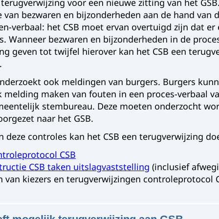
 terugverwijzing voor een nieuwe zitting van het GSB
e van bezwaren en bijzonderheden aan de hand van 
en-verbaal: het CSB moet ervan overtuigd zijn dat e
 is. Wanneer bezwaren en bijzonderheden in de proce
ng geven tot twijfel hierover kan het CSB een terugv
.
nderzoekt ook meldingen van burgers. Burgers kunn
ijk melding maken van fouten in een proces-verbaal 
meentelijk stembureau. Deze moeten onderzocht wo
orgezet naar het GSB.
n deze controles kan het CSB een terugverwijzing d
ntroleprotocol CSB
tructie CSB taken uitslagvaststelling
(inclusief afweg
 van kiezers en terugverwijzingen controleprotocol 