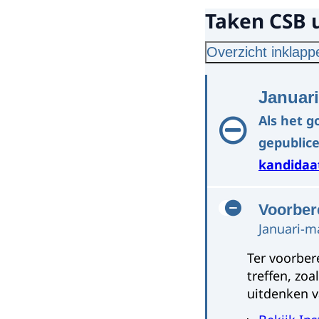
Taken CSB u
Overzicht inklapp
Januari
Als het g
gepublice
kandidaat
Voorbere
Januari-m
Ter voorber
treffen, zo
uitdenken v