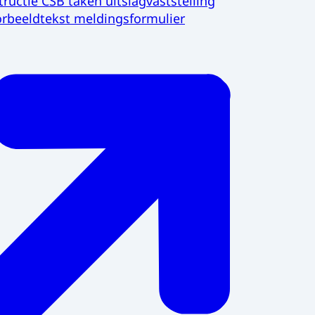
tructie CSB taken uitslagvaststelling
orbeeldtekst meldingsformulier