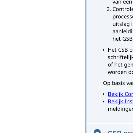
van een
Control
process
uitslag
aanleidi
het GSB
Het CSB o
schriftel
of het ge
worden do
Op basis va
Bekijk Co
Bekijk Ins
meldingen