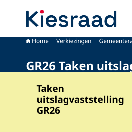
Naar de homepage van Kiesraad.nl
Home
Verkiezingen
Gemeentera
GR26 Taken uitsla
Taken
uitslagvaststelling
GR26