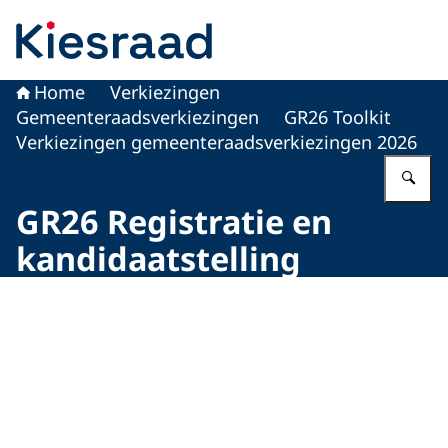
Naar de homepage van Kiesraad.nl
Home
Verkiezingen
Gemeenteraadsverkiezingen
GR26 Toolkit
Verkiezingen gemeenteraadsverkiezingen 2026
Vu
GR26 Registratie en
kandidaatstelling