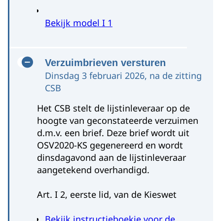
het proces van kandidaatstelling
(model H 12)?
er controleurs zijn om nieuw ingeleverde
Bekijk instructieboekje voor de
Hoe word jij geïnformeerd dat de
documenten te controleren.
Bekijk model I 1
gemeente over het proces van
waarborgsom betaald is?
kandidaatstelling
Bekijk instructieboekje voor de
Bekijk Wijze van vermelding van
Bekijk model H 4
gemeente over het proces van
Verzuimbrieven versturen
kandidaten op kandidatenlijst
kandidaatstelling
Dinsdag 3 februari 2026, na de zitting
CSB
Het CSB stelt de lijstinleveraar op de
Bekijk video instructie materialen
Bekijk video instructie materialen
hoogte van geconstateerde verzuimen
kandidaatstelling
kandidaatstelling
d.m.v. een brief. Deze brief wordt uit
OSV2020-KS gegenereerd en wordt
dinsdagavond aan de lijstinleveraar
Drenthe
aangetekend overhandigd.
Model H 3-2 (Machtiging om
Art. I 2, eerste lid, van de Kieswet
samengevoegde aanduiding boven
kandidatenlijst te plaatsen)
Bekijk instructieboekje voor de