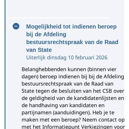
Mogelijkheid tot indienen beroep
bij de Afdeling
bestuursrechtspraak van de Raad
van State
Uiterlijk dinsdag 10 februari 2026
Belanghebbenden kunnen (binnen vier
dagen) beroep indienen bij bij de Afdeling
bestuursrechtspraak van de Raad van
Limburg
State tegen de besluiten van het CSB over
Bekijk Handleiding registratie
de geldigheid van de kandidatenlijsten en
partijnamen politieke partijen GR26
,
de handhaving van kandidaten en
pagina 8 en 9
partijnamen (aanduidingen). Heb je te
maken met een beroep? Neem contact op
met het Informatiepunt Verkiezingen voor