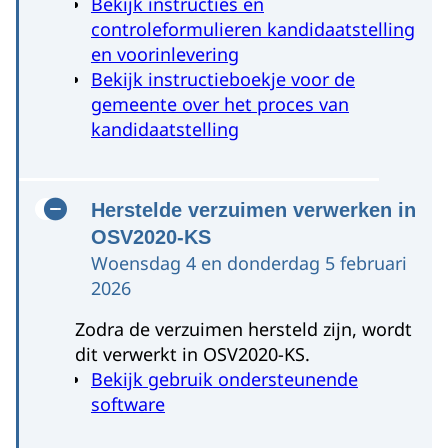
Bekijk instructies en
controleformulieren kandidaatstelling
en voorinlevering
Bekijk instructieboekje voor de
gemeente over het proces van
kandidaatstelling
Gelderland
Herstelde verzuimen verwerken in
OSV2020-KS
Woensdag 4 en donderdag 5 februari
Model H 12 (Betalingsbewijs
2026
waarborgsom bij kandidaatstelling)
Zodra de verzuimen hersteld zijn, wordt
dit verwerkt in OSV2020-KS.
Bekijk gebruik ondersteunende
software