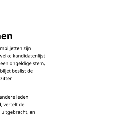
men
biljetten zijn
 welke kandidatenlijst
f een ongeldige stem,
iljet beslist de
zitter
 andere leden
, vertelt de
 uitgebracht, en