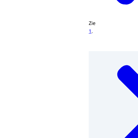
Zie
1
.