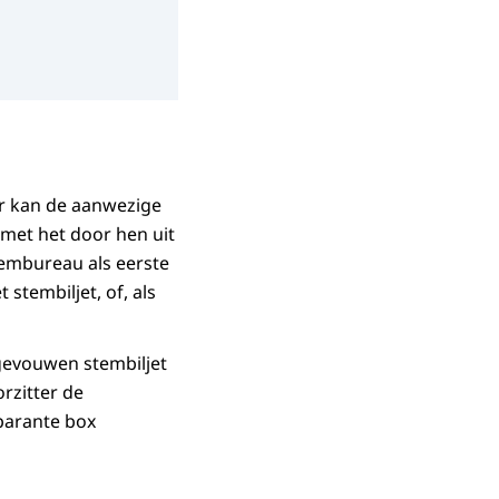
ier kan de aanwezige
 met het door hen uit
tembureau als eerste
stembiljet, of, als
htgevouwen stembiljet
orzitter de
parante box