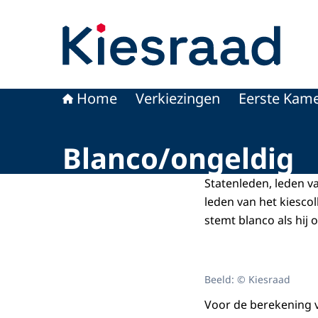
Naar de homepage van Kiesraad.nl
Home
Verkiezingen
Eerste Kame
Blanco/ongeldig
Statenleden, leden va
leden van het kiesc
stemt blanco als hij 
Beeld: © Kiesraad
Voor de berekening va