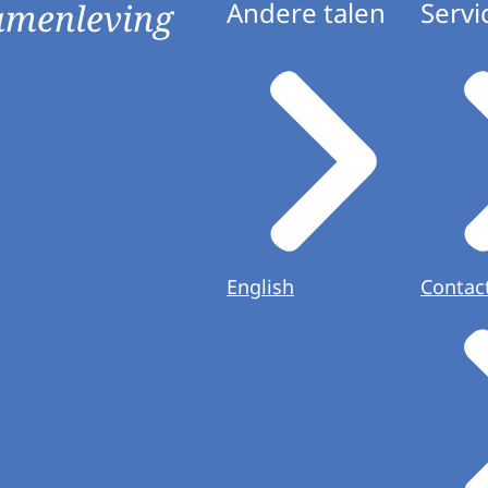
amenleving
Andere talen
Servi
English
Contac