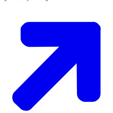
handtekening, vraagt de gemachtigde om
ook zijn handtekening te zetten en zorgt
voor een kopie van zijn identiteitsbewijs.
De gemachtigde kan de volmachtstem
alleen tegelijkertijd met zijn eigen stem
uitbrengen. De gemachtigde kan per
verkiezing maximaal twee
volmachtstemmen namens anderen
uitbrengen.
Wilt u een volmacht verlenen terwijl u uw
stempas nog niet ontvangen heeft, of wilt u
een volmacht verlenen aan iemand die
buiten uw gemeente woont, dan kunt u een
schriftelijke volmacht aanvragen.
(Claudia steekt twee biljetten in een
stembus. Vervolgens zwaait ze even naar