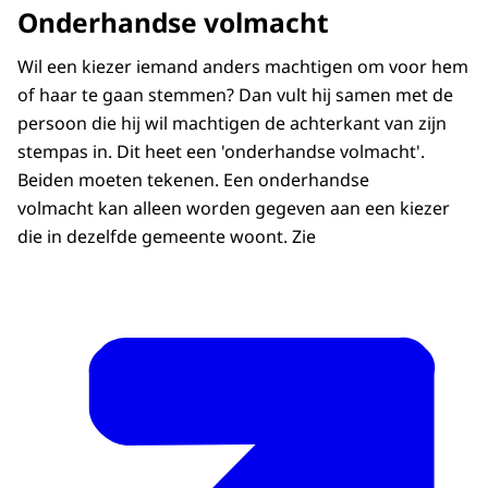
Onderhandse volmacht
iets in. Op een bord staat de tekst: Ingang
Download
Stembureau. Een vrouw steekt een biljet in
Wil een kiezer iemand anders machtigen om voor hem
een stembus. Een man loopt naar een huis.
Ondertiteling
of haar te gaan stemmen? Dan vult hij samen met de
Voice-over:)
srt
793 kB KB
persoon die hij wil machtigen de achterkant van zijn
RUSTIGE MUZIEK
stempas in. Dit heet een 'onderhandse volmacht'.
Download
Beiden moeten tekenen. Een onderhandse
VOICE-OVER: In Nederland kan een kiezer
volmacht kan alleen worden gegeven aan een kiezer
die zelf niet kan stemmen bij een
Audiobeschrijving
die in dezelfde gemeente woont. Zie
verkiezing, bijvoorbeeld omdat hij ziek is of
mp3
3,3 MB MB
op vakantie gaat, een andere kiezer vragen
Download
om voor hem te gaan stemmen. Dit heet
stemmen bij volmacht.
(Een vrouw sluit haar voordeur. Beeldtekst:
Stempas omzetten in volmachtbewijs.)
DE RUSTIGE MUZIEK SPEELT VERDER
Leo gaat op vakantie. Hij heeft zijn