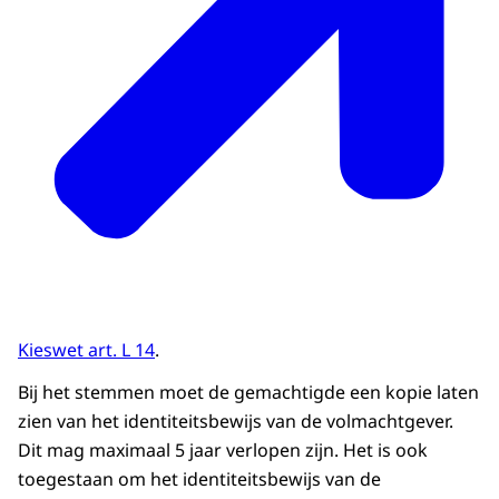
buurvrouw Claudia gevraagd om voor hem
te gaan stemmen. Om bij volmacht voor
Leo te kunnen stemmen, moet het
volgende gebeuren: Leo vertelt Claudia op
wie hij zijn stem wil uitbrengen.
CLAUDIA: Ja, prima.
VOICE-OVER: Daarna vult Leo op de
achterkant van zijn stempas alle gegevens
in die nodig zijn voor de volmacht. Hij zet
zijn handtekening en vraagt Claudia om dat
ook te doen.
CLAUDIA: Dan moet ik daar tekenen, hè.
Kieswet art. L 14
.
VOICE-OVER: Om op de verkiezingsdag per
Bij het stemmen moet de gemachtigde een kopie laten
volmacht voor Leo te kunnen stemmen,
zien van het identiteitsbewijs van de volmachtgever.
heeft Claudia de ingevulde stempas en een
Dit mag maximaal 5 jaar verlopen zijn. Het is ook
kopie van een identiteitsbewijs van Leo
toegestaan om het identiteitsbewijs van de
nodig. Het is ook toegestaan om een kopie