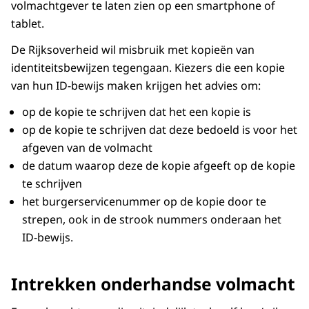
volmachtgever te laten zien op een smartphone of
van het identiteitsbewijs op een tablet of
tablet.
mobiel te laten zien.
De Rijksoverheid wil misbruik met kopieën van
(Claudia wijst naar de kopie op haar mobiel.
identiteitsbewijzen tegengaan. Kiezers die een kopie
Beeldtekst: Dag van de stemming.)
van hun ID-bewijs maken krijgen het advies om:
Op de verkiezingsdag gaat Claudia naar het
op de kopie te schrijven dat het een kopie is
stembureau. Claudia kan alleen per
op de kopie te schrijven dat deze bedoeld is voor het
volmacht voor Leo stemmen als ze
afgeven van de volmacht
tegelijkertijd ook haar eigen stem uitbrengt
de datum waarop deze de kopie afgeeft op de kopie
voor dezelfde verkiezing. Ze moet ook in
te schrijven
dezelfde gemeente wonen als Leo.
het burgerservicenummer op de kopie door te
(Claudia loopt een gebouw in.)
strepen, ook in de strook nummers onderaan het
ID-bewijs.
CLAUDIA: Deze is voor mijzelf.
VOICE-OVER: Bij het stembureau
overhandigt Claudia de twee stempassen
Intrekken onderhandse volmacht
en identiteitsbewijzen aan de medewerkers