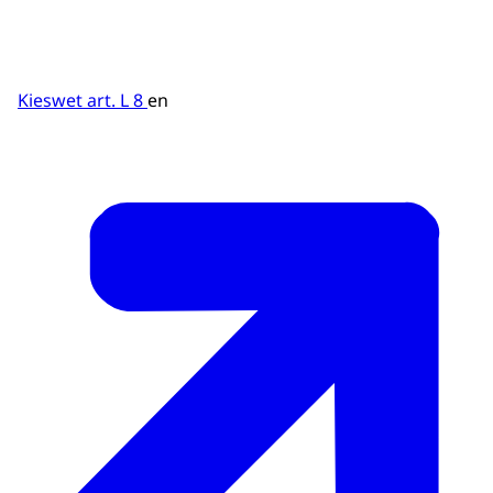
de medewerkers van het bureau en loopt
dan weg. Op een witte achtergrond staat in
blauwe letters: www.kiesraad.nl.)
Kieswet art. L 8
en
RUSTIGE MUZIEK
DE RUSTIGE MUZIEK SPEELT VERDER TOT
HET EIND VAN HET PROGRAMMA