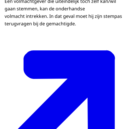
van het stembureau.
Een volmachtgever die uiteindelijk toch zelf kan/wil
MEDEWERKER: Ja. CLAUDIA: En deze is van
gaan stemmen, kan de onderhandse
mijn buurman, de volmacht, en een kopie
volmacht intrekken. In dat geval moet hij zijn stempas
van de legitimatie.
terugvragen bij de gemachtigde.
MEDEWERKER: Dank u wel.
VOICE-OVER: Deze controleren de
documenten van haarzelf en die van Leo.
Een identiteitsbewijs mag op de dag van de
verkiezingen maximaal vijf jaar verlopen
zijn.
(Een medewerker geeft Leo's stempas aan
de man naast hem.)
Claudia kan ook de kopie van het
identiteitsbewijs van Leo tonen op haar
tablet of mobiel. Uiteraard moet de kopie
wel goed leesbaar zijn.