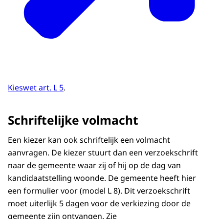
(De medewerker bekijkt de kopie.)
Als alle documenten zijn gecontroleerd,
ontvangt Claudia de twee stembiljetten en
kan gaan stemmen.
(Claudia staat in een stemhokje. Beeldtekst:
Samenvatting. Voorwaarden stemmen bij
Kieswet art. L 5
.
volmacht.)
DE RUSTIGE MUZIEK SPEELT VERDER
Schriftelijke volmacht
Als een kiezer niet in de gelegenheid is om
Een kiezer kan ook schriftelijk een volmacht
op een verkiezingsdag te gaan stemmen,
aanvragen. De kiezer stuurt dan een verzoekschrift
benadert die persoon zelf iemand om voor
naar de gemeente waar zij of hij op de dag van
hem te gaan stemmen. De kiezer geeft aan
kandidaatstelling woonde. De gemeente heeft hier
op welke kandidaat hij wil dat er gestemd
een formulier voor (model L 8). Dit verzoekschrift
wordt.
moet uiterlijk 5 dagen voor de verkiezing door de
De kiezer vult alle gegevens op de
gemeente zijn ontvangen. Zie
achterkant van de stempas in, zet zijn