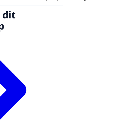
 dit
p