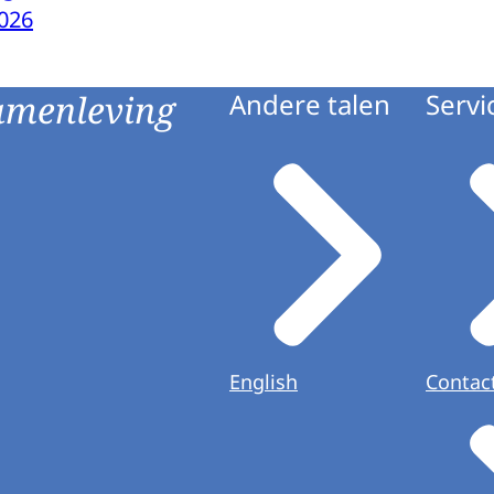
026
amenleving
Andere talen
Servi
English
Contac