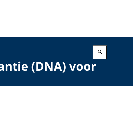
Vul in wat 
iantie (DNA) voor