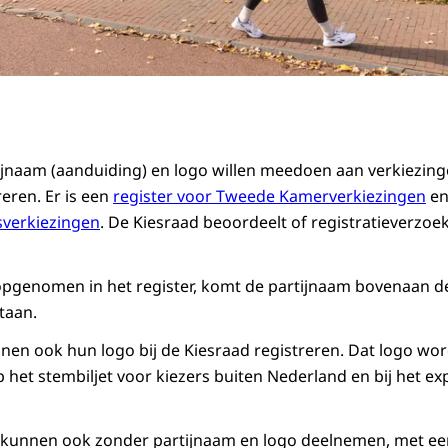
tijnaam (aanduiding) en logo willen meedoen aan verkiezin
reren. Er is een
register voor Tweede Kamerverkiezingen
en
verkiezingen
. De Kiesraad beoordeelt of registratieverzo
 opgenomen in het register, komt de partijnaam bovenaan de
staan.
nnen ook hun logo bij de Kiesraad registreren. Dat logo wor
p het stembiljet voor kiezers buiten Nederland en bij het e
 kunnen ook zonder partijnaam en logo deelnemen, met een 