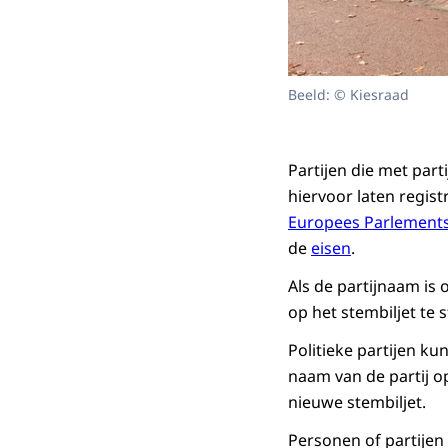
Beeld: © Kiesraad
Partijen die met par
hiervoor laten regist
Europees Parlements
de
eisen
.
Als de partijnaam is
op het stembiljet te 
Politieke partijen ku
naam van de partij o
nieuwe stembiljet.
Personen of partijen