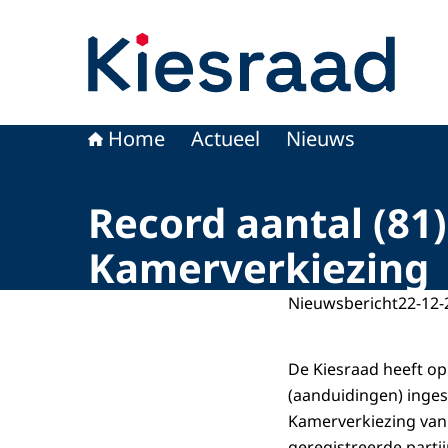
Naar de homepage van Kiesraad.nl
Home
Actueel
Nieuws
Record aantal (81
Kamerverkiezing
Nieuwsbericht
22-12-
De Kiesraad heeft o
(aanduidingen) inges
Kamerverkiezing van 
geregistreerde parti