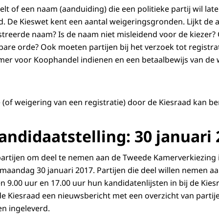
t of een naam (aanduiding) die een politieke partij wil lat
 De Kieswet kent een aantal weigeringsgronden. Lijkt de a
istreerde naam? Is de naam niet misleidend voor de kiezer? 
bare orde? Ook moeten partijen bij het verzoek tot registra
Kamer voor Koophandel indienen en een betaalbewijs van d
e (of weigering van een registratie) door de Kiesraad kan 
andidaatstelling: 30 januari
partijen om deel te nemen aan de Tweede Kamerverkiezing 
 maandag 30 januari 2017. Partijen die deel willen nemen aa
n 9.00 uur en 17.00 uur hun kandidatenlijsten in bij de Kie
 de Kiesraad een nieuwsbericht met een overzicht van partij
en ingeleverd.