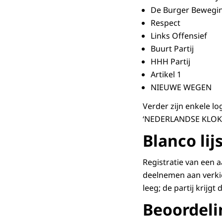
De Burger Bewegi
Respect
Links Offensief
Buurt Partij
HHH Partij
Artikel 1
NIEUWE WEGEN
Verder zijn enkele lo
‘NEDERLANDSE KLOKKEN
Blanco lij
Registratie van een a
deelnemen aan verkiez
leeg; de partij krij
Beoordeli