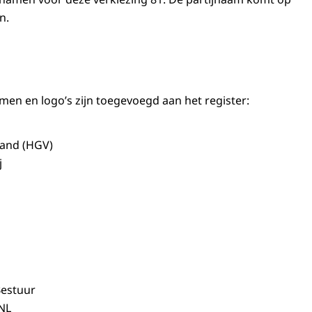
n.
men en logo’s zijn toegevoegd aan het register:
and (HGV)
j
Bestuur
NL