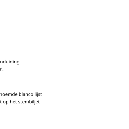
aanduiding
’.
enoemde blanco lijst
t op het stembiljet