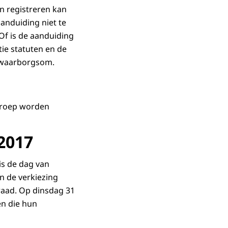
en registreren kan
anduiding niet te
Of is de aanduiding
tie statuten en de
e waarborgsom.
beroep worden
 2017
is de dag van
n de verkiezing
sraad. Op dinsdag 31
en die hun