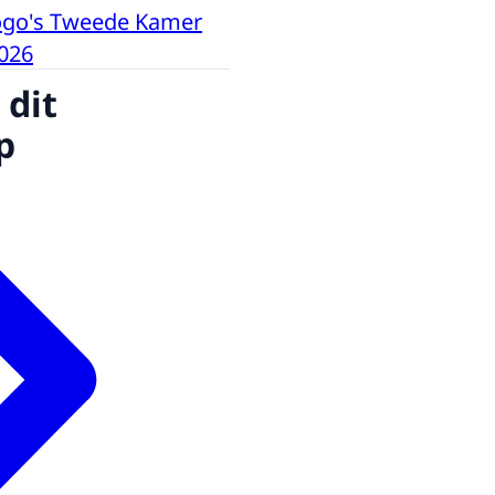
logo's Tweede Kamer
026
 dit
p