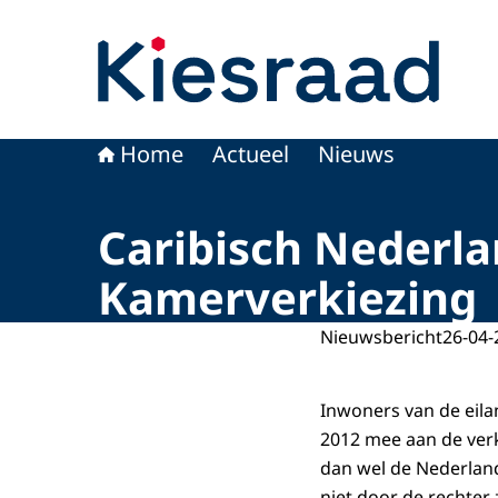
Naar de homepage van Kiesraad.nl
Home
Actueel
Nieuws
Caribisch Nederla
Kamerverkiezing
Nieuwsbericht
26-04-
Inwoners van de eila
2012 mee aan de verk
dan wel de Nederland
niet door de rechter 