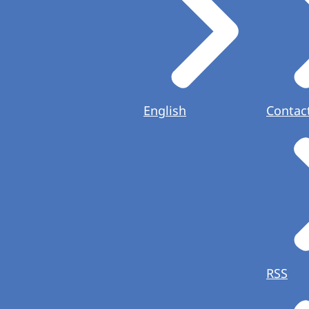
English
Contac
RSS