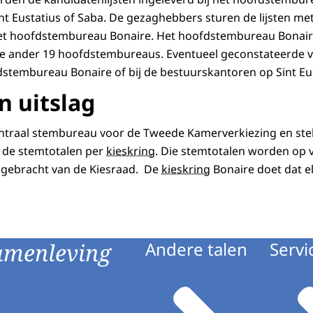
t Eustatius of Saba. De gezaghebbers sturen de lijsten me
et hoofdstembureau Bonaire. Het hoofdstembureau Bonaire
s de ander 19 hoofdstembureaus. Eventueel geconstateerde
fdstembureau Bonaire of bij de bestuurskantoren op Sint Eus
n uitslag
entraal stembureau voor de Tweede Kamerverkiezing en ste
 de stemtotalen per
kieskring
. Die stemtotalen worden op v
 gebracht van de Kiesraad. De
kieskring
Bonaire doet dat el
amenleving
Andere talen
Servi