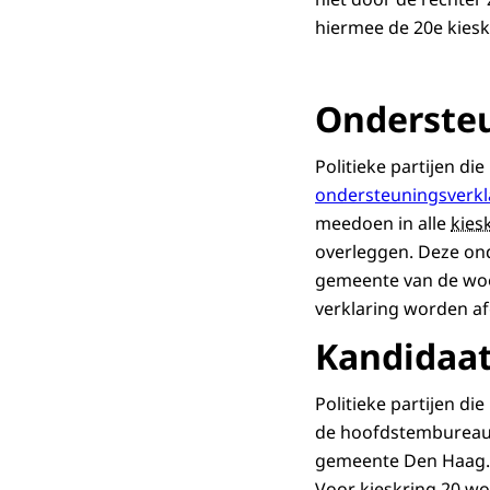
hiermee de 20e kiesk
Ondersteu
Politieke partijen d
ondersteuningsverkl
meedoen in alle
kies
overleggen. Deze on
gemeente van de woon
verklaring worden af
Kandidaat
Politieke partijen d
de hoofdstembureaus 
gemeente Den Haag.
Voor
kieskring
20 wor