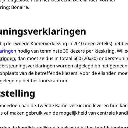
ring: Bonaire.
ningsverklaringen
ie bij de Tweede Kamerverkiezing in 2010 geen zetel(s) hebb
aringen
nodig van tenminste 30 kiezers per
kieskring
. Wil 
kringen
, dan moet ze dus in totaal 600 (20x30) ondersteuni
dersteuningsverklaringen worden afgelegd op het gemeen
plaats van de betreffende kiezers. Voor de eilanden moet
gelegd op het bestuurskantoor.
stelling
ie meedoen aan de Tweede Kamerverkiezing leveren hun kandi
of maken gebruik van de mogelijkheid van centrale kandida
den de kandidatenlijsten ingeleverd bij het hoofdstembure