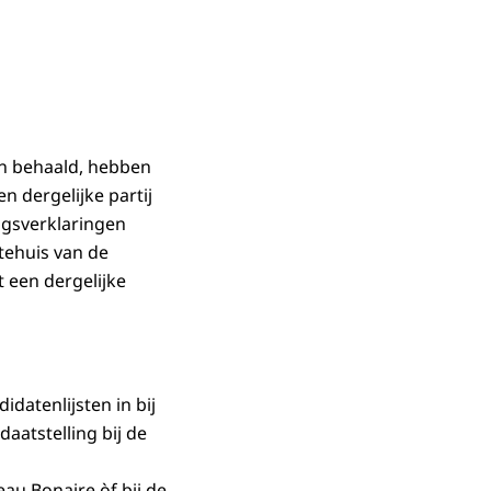
en behaald, hebben
een dergelijke partij
ngsverklaringen
tehuis van de
 een dergelijke
datenlijsten in bij
atstelling bij de
au Bonaire òf bij de