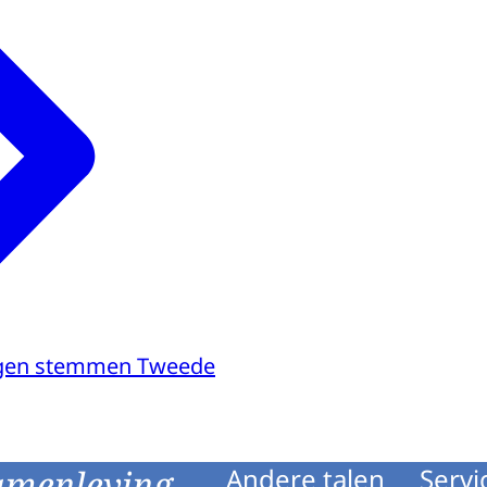
agen stemmen Tweede
amenleving
Andere talen
Servi