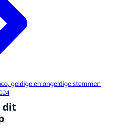
nco, geldige en ongeldige stemmen
024
 dit
p