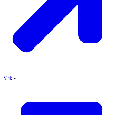
V 4b
–