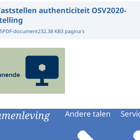
aststellen authenticiteit OSV2020-
telling
5
PDF-document
232.38 KB
3 pagina's
amenleving
Andere talen
Servi