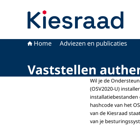
Naar de homepage van Kiesraad.nl
Home
Adviezen en publicaties
Vaststellen authen
Wil je de Ondersteun
(OSV2020-U) installe
installatiebestanden 
hashcode van het OS
van de Kiesraad staa
van je besturingssys