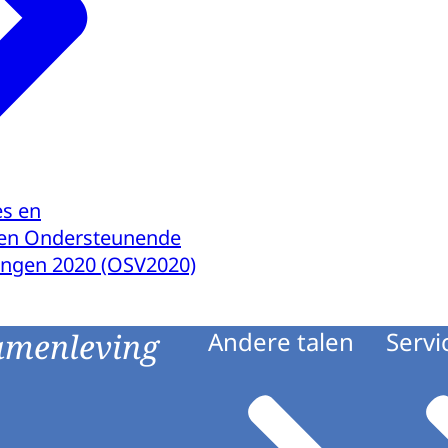
es en
ten Ondersteunende
ingen 2020 (OSV2020)
amenleving
Andere talen
Servi