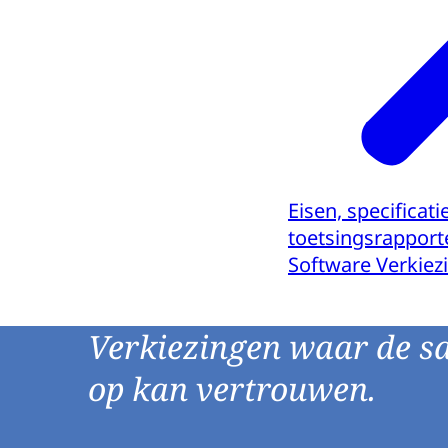
Eisen, specificati
toetsingsrappor
Software Verkiez
Verkiezingen waar de s
op kan vertrouwen.