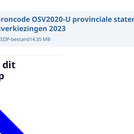
roncode OSV2020-U provinciale state
verkiezingen 2023
3
ZIP-bestand
14.35 MB
 dit
p