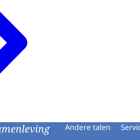
amenleving
Andere talen
Servi