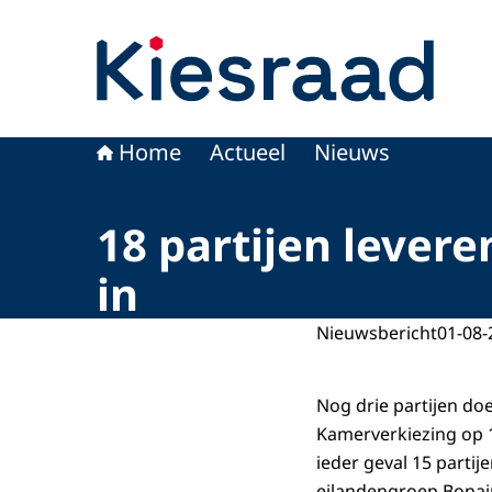
Naar de homepage van Kiesraad.nl
Home
Actueel
Nieuws
18 partijen levere
in
Nieuwsbericht
01-08-
Nog drie partijen do
Kamerverkiezing op 
ieder geval 15 partij
eilandengroep Bonaire