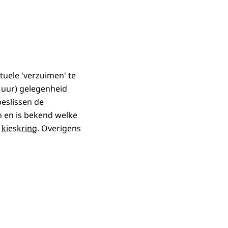
tuele 'verzuimen' te
0 uur) gelegenheid
eslissen de
n en is bekend welke
e
kieskring
. Overigens