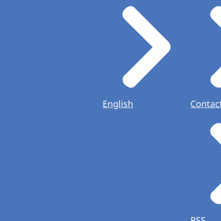
English
Contac
RSS