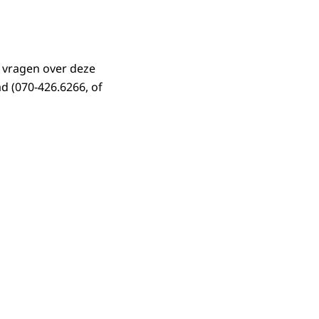
u vragen over deze
d (070-426.6266, of