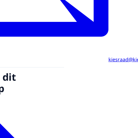
kiesraad@ki
 dit
p