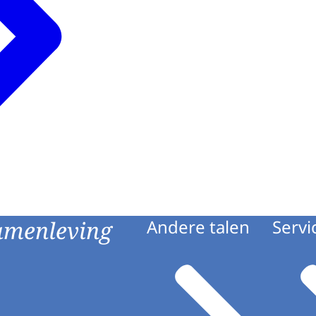
amenleving
Andere talen
Servi