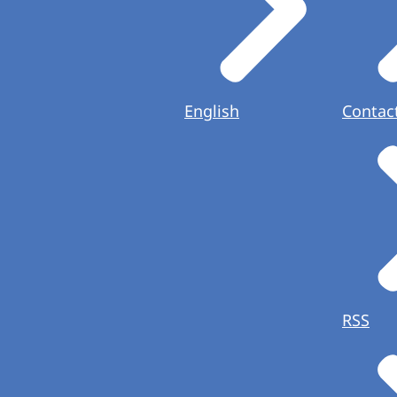
English
Contac
RSS