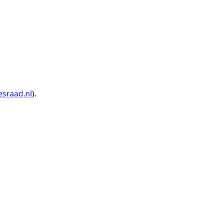
esraad.nl
).