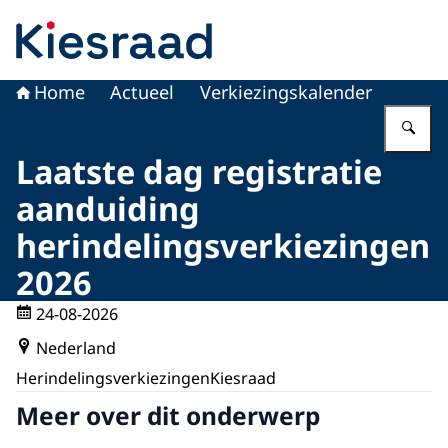
Naar de homepage van Kiesraad.nl
Home
Actueel
Verkiezingskalender
Vu
Laatste dag registratie
aanduiding
herindelingsverkiezingen
2026
24-08-2026
Nederland
Herindelingsverkiezingen
Kiesraad
Meer over dit onderwerp