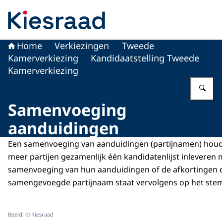
Naar de homepage van Kiesraad.nl
Home
Verkiezingen
Tweede
Kamerverkiezing
Kandidaatstelling Tweede
Kamerverkiezing
Vu
Samenvoeging
aanduidingen
Een samenvoeging van aanduidingen (partijnamen) houdt
meer partijen gezamenlijk één kandidatenlijst inleveren
samenvoeging van hun aanduidingen of de afkortingen 
samengevoegde partijnaam staat vervolgens op het stemb
Beeld: © Kiesraad