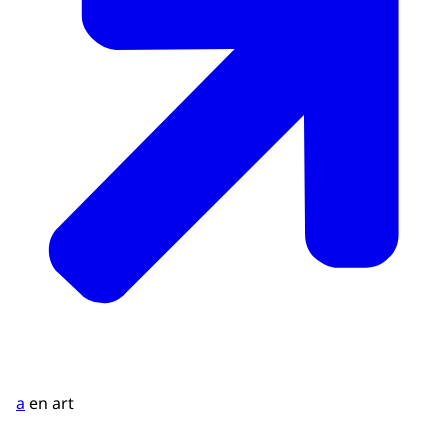
a
en art