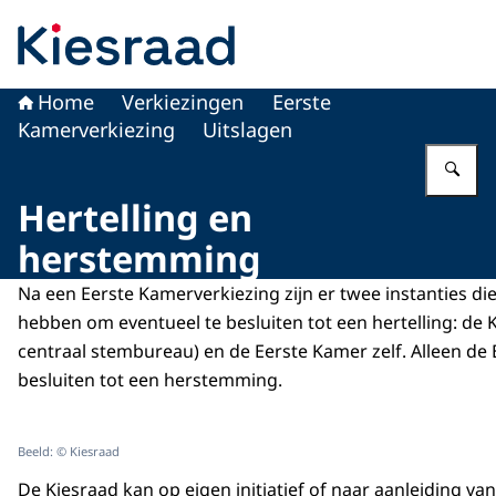
Naar de homepage van Kiesraad.nl
Home
Verkiezingen
Eerste
Kamerverkiezing
Uitslagen
Vu
Hertelling en
herstemming
Na een Eerste Kamerverkiezing zijn er twee instanties d
hebben om eventueel te besluiten tot een hertelling: de 
centraal stembureau) en de Eerste Kamer zelf. Alleen de
besluiten tot een herstemming.
Beeld: © Kiesraad
De Kiesraad kan op eigen initiatief of naar aanleiding v