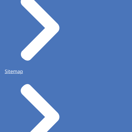
(De mensen verlaten het stembureau. Het
licht gaat uit. Beeldtekst: Kiesraad.
www.kiesraad.nl.)
DE RUSTIGE MUZIEK SPEELT VERDER EN
STOPT DAN
Sitemap