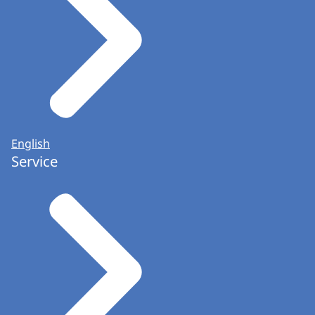
aanwezig zijn bij het tellen van de stemmen.
Download
Wat als eerste gebeurt, is dat de niet
gebruikte stembiljetten de onbruikbaar
gestempelde stembiljetten, de stempassen
de volmachtbewijzen worden ingepakt en
verzegeld en pas daarna wordt de stembus
geopend.
English
(Een stapel biljetten stroomt uit een
Service
stembus.)
De stembus wordt geleegd en de
stembiljetten worden per partij
gerangschikt en binnen de partij op
lijsttrekker en op overige kandidaten.
Daarna begint het telproces.
(In een razend tempo sorteren mensen