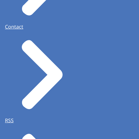
papieren en leggen ze op tafeltjes.
Beeldtekst: Proces-verbaal.)
DE RUSTIGE MUZIEK SPEELT VERDER
Contact
Als het tellen van de stemmen klaar is, dan
wordt het proces-verbaal opgemaakt.
De totalen worden voorgelezen door de
voorzitter van het stembureau.
Wanneer er kiezers zijn die bezwaren
hebben dan moeten die bezwaren in het
proces-verbaal worden opgenomen.
Als dat allemaal klaar is dan ondertekenen
de leden van het stembureau het proces-
verbaal.
Daarna worden alle stembescheiden
RSS
ingepakt en overgebracht naar het stadhuis
voor verdere verwerking.