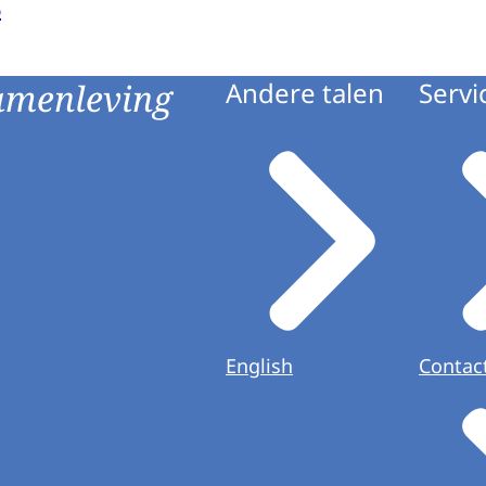
6
amenleving
Andere talen
Servi
English
Contac