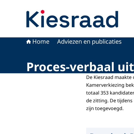
Naar de homepage van Kiesraad.nl
Home
Adviezen en publicaties
Proces-verbaal ui
De Kiesraad maakte op
Kamerverkiezing beke
totaal 353 kandidaten
de zitting. De tijde
zijn toegevoegd.