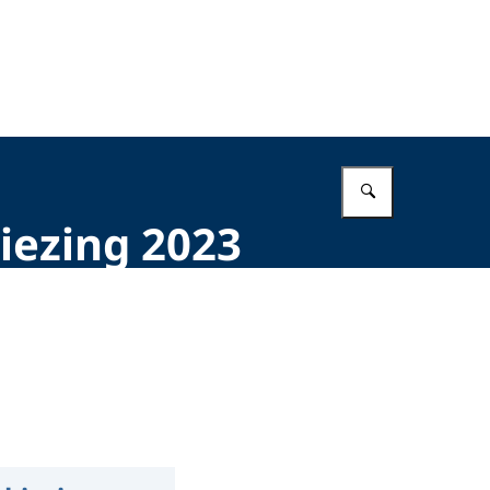
Vul in wat 
iezing 2023