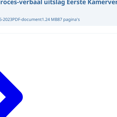
roces-verbaal uitslag Eerste Kamerve
6-2023
PDF-document
1.24 MB
87 pagina's