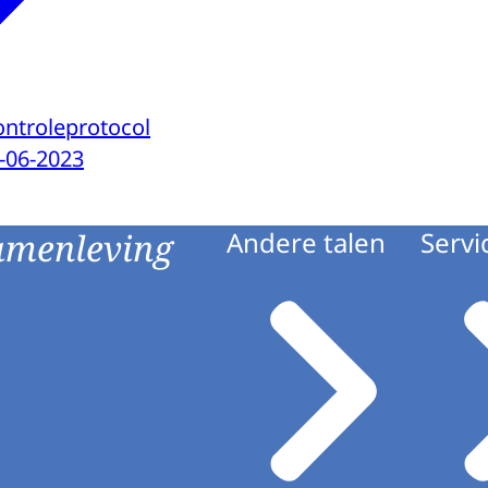
ontroleprotocol
-06-2023
amenleving
Andere talen
Servi