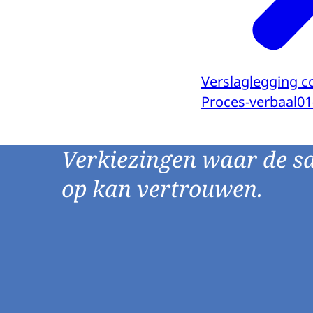
Verslaglegging c
Proces-verbaal
01
Verkiezingen waar de s
op kan vertrouwen.