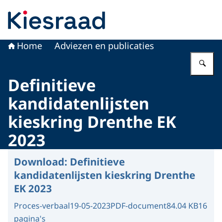
Naar de homepage van Kiesraad.nl
Home
Adviezen en publicaties
Vu
Definitieve
kandidatenlijsten
kieskring Drenthe EK
2023
Download:
Definitieve
kandidatenlijsten kieskring Drenthe
EK 2023
Proces-verbaal
19-05-2023
PDF-document
84.04 KB
16
pagina's