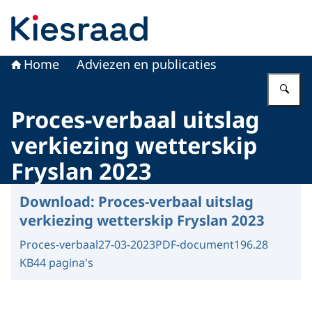
Naar de homepage van Kiesraad.nl
Home
Adviezen en publicaties
Vu
Proces-verbaal uitslag
verkiezing wetterskip
Fryslan 2023
Download:
Proces-verbaal uitslag
verkiezing wetterskip Fryslan 2023
Proces-verbaal
27-03-2023
PDF-document
196.28
KB
44 pagina's