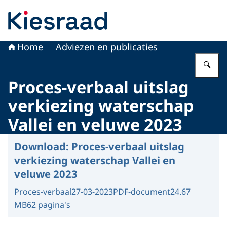
Naar de homepage van Kiesraad.nl
Home
Adviezen en publicaties
Vu
Proces-verbaal uitslag
verkiezing waterschap
Vallei en veluwe 2023
Download:
Proces-verbaal uitslag
verkiezing waterschap Vallei en
veluwe 2023
Proces-verbaal
27-03-2023
PDF-document
24.67
MB
62 pagina's