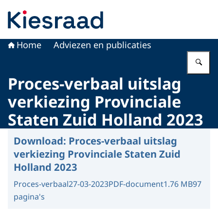
Naar de homepage van Kiesraad.nl
Home
Adviezen en publicaties
Vu
Proces-verbaal uitslag
verkiezing Provinciale
Staten Zuid Holland 2023
Download:
Proces-verbaal uitslag
verkiezing Provinciale Staten Zuid
Holland 2023
Proces-verbaal
27-03-2023
PDF-document
1.76 MB
97
pagina's