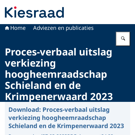
Naar de homepage van Kiesraad.nl
Home
Adviezen en publicaties
Vu
Proces-verbaal uitslag
verkiezing
hoogheemraadschap
Schieland en de
Krimpenerwaard 2023
Download:
Proces-verbaal uitslag
verkiezing hoogheemraadschap
Schieland en de Krimpenerwaard 2023