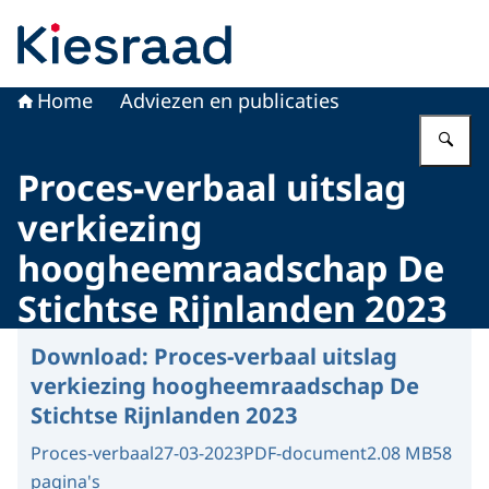
Naar de homepage van Kiesraad.nl
Home
Adviezen en publicaties
Vu
Proces-verbaal uitslag
verkiezing
hoogheemraadschap De
Stichtse Rijnlanden 2023
Download:
Proces-verbaal uitslag
verkiezing hoogheemraadschap De
Stichtse Rijnlanden 2023
Proces-verbaal
27-03-2023
PDF-document
2.08 MB
58
pagina's