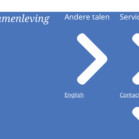
amenleving
Andere talen
Servi
English
Contac