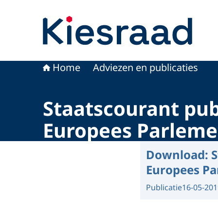
Naar de homepage van Kiesraad.nl
Home
Adviezen en publicaties
Staatscourant pub
Europees Parleme
Download:
S
Europees Pa
Publicatie
16-05-201