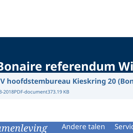
 Bonaire referendum W
V hoofdstembureau Kieskring 20 (Bon
3-2018
PDF-document
373.19 KB
amenleving
Andere talen
Servi