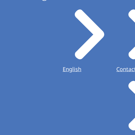
English
Contac