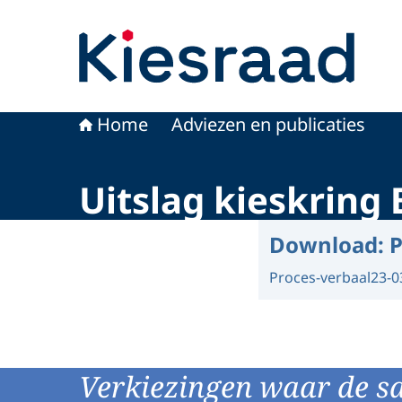
Naar de homepage van Kiesraad.nl
Home
Adviezen en publicaties
Uitslag kieskring
Download:
P
Proces-verbaal
23-0
Verkiezingen waar de s