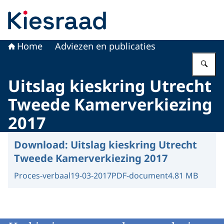
Naar de homepage van Kiesraad.nl
Home
Adviezen en publicaties
Vu
Uitslag kieskring Utrecht
Tweede Kamerverkiezing
2017
Download:
Uitslag kieskring Utrecht
Tweede Kamerverkiezing 2017
Proces-verbaal
19-03-2017
PDF-document
4.81 MB