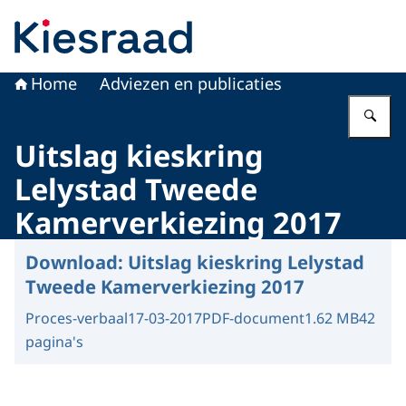
Naar de homepage van Kiesraad.nl
Home
Adviezen en publicaties
Vu
Uitslag kieskring
Lelystad Tweede
Kamerverkiezing 2017
Download:
Uitslag kieskring Lelystad
Tweede Kamerverkiezing 2017
Proces-verbaal
17-03-2017
PDF-document
1.62 MB
42
pagina's