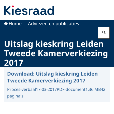
Naar de homepage van Kiesraad.nl
Home
Adviezen en publicaties
Vu
Uitslag kieskring Leiden
Tweede Kamerverkiezing
2017
Download:
Uitslag kieskring Leiden
Tweede Kamerverkiezing 2017
Proces-verbaal
17-03-2017
PDF-document
1.36 MB
42
pagina's