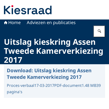
Naar de homepage van Kiesraad.nl
Home
Adviezen en publicaties
Vu
Uitslag kieskring Assen
Tweede Kamerverkiezing
2017
Download:
Uitslag kieskring Assen
Tweede Kamerverkiezing 2017
Proces-verbaal
17-03-2017
PDF-document
1.48 MB
39
pagina's