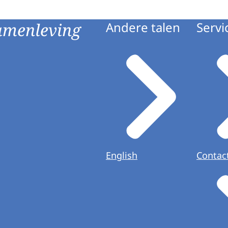
amenleving
Andere talen
Servi
English
Contac