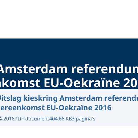
g Amsterdam referendu
nkomst EU-Oekraïne 2
itslag kieskring Amsterdam referen
vereenkomst EU-Oekraïne 2016
4-2016
PDF-document
404.66 KB
3 pagina's