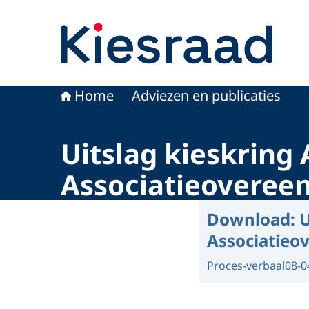
Naar de homepage van Kiesraad.nl
Home
Adviezen en publicaties
Uitslag kieskrin
Associatieoveree
Download:
U
Associatieo
Proces-verbaal
08-0