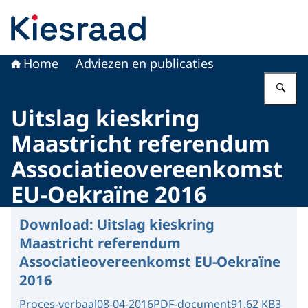
Naar de homepage van Kiesraad.nl
Home
Adviezen en publicaties
Vu
Uitslag kieskring
Maastricht referendum
Associatieovereenkomst
EU-Oekraïne 2016
Download:
Uitslag kieskring
Maastricht referendum
Associatieovereenkomst EU-Oekraïne
2016
Proces-verbaal
08-04-2016
PDF-document
91.62 KB
3