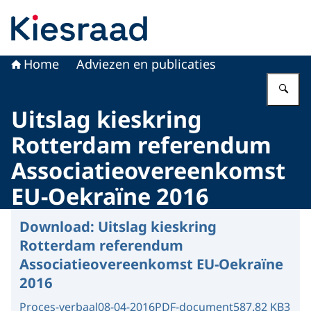
Naar de homepage van Kiesraad.nl
Home
Adviezen en publicaties
Vu
Uitslag kieskring
Rotterdam referendum
Associatieovereenkomst
EU-Oekraïne 2016
Download:
Uitslag kieskring
Rotterdam referendum
Associatieovereenkomst EU-Oekraïne
2016
Proces-verbaal
08-04-2016
PDF-document
587.82 KB
3