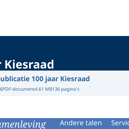
r Kiesraad
ublicatie 100 jaar Kiesraad
6
PDF-document
4.61 MB
136 pagina's
amenleving
Andere talen
Servi