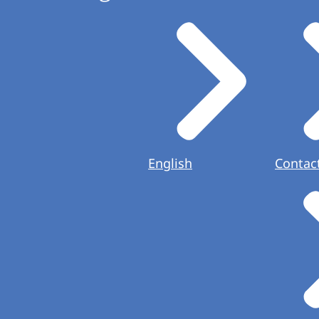
English
Contac