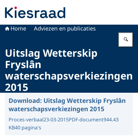
Naar de homepage van Kiesraad.nl
Home
Adviezen en publicaties
Vu
Uitslag Wetterskip
Fryslân
waterschapsverkiezingen
2015
Download:
Uitslag Wetterskip Fryslân
waterschapsverkiezingen 2015
Proces-verbaal
23-03-2015
PDF-document
944.43
KB
40 pagina's