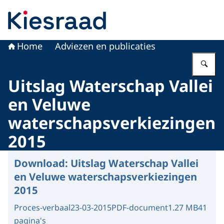
Naar de homepage van Kiesraad.nl
Home
Adviezen en publicaties
Vu
Uitslag Waterschap Vallei
en Veluwe
waterschapsverkiezingen
2015
Download:
Uitslag Waterschap Vallei
en Veluwe waterschapsverkiezingen
2015
Proces-verbaal
23-03-2015
PDF-document
1.27 MB
41
pagina's