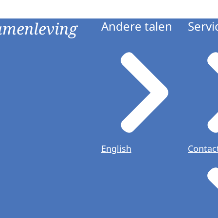
amenleving
Andere talen
Servi
English
Contac