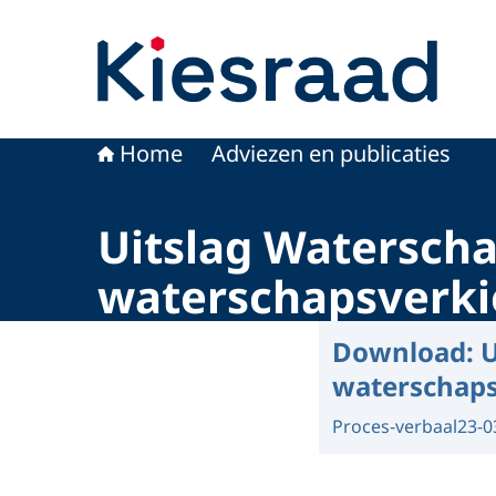
Naar de homepage van Kiesraad.nl
Home
Adviezen en publicaties
Uitslag Waterscha
waterschapsverki
Download:
U
waterschaps
Proces-verbaal
23-0